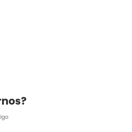
rnos?
igo