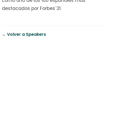
como uno de los 100 españoles más
destacados por Forbes´21.
← Volver a Speakers