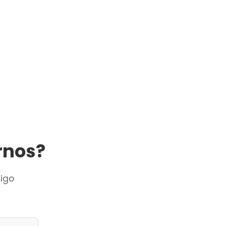
rnos?
igo